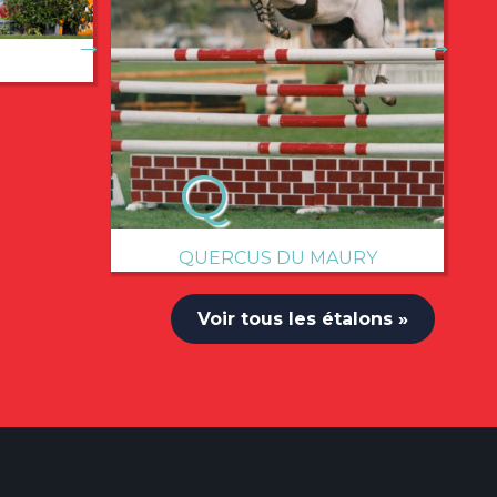
→
→
QUERCUS DU MAURY
Voir tous les étalons »