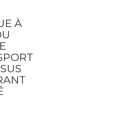
UE À
DU
E
SPORT
SSUS
RANT
É