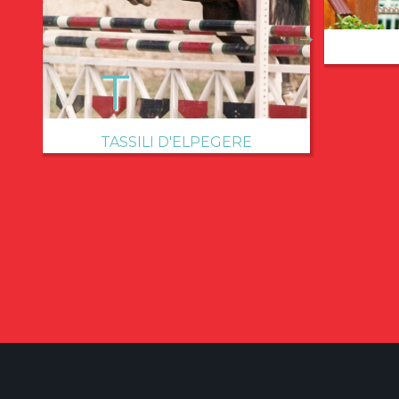
→
TASSILI D'ELPEGERE