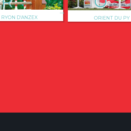
→
RYON D'ANZEX
ORIENT DU PY