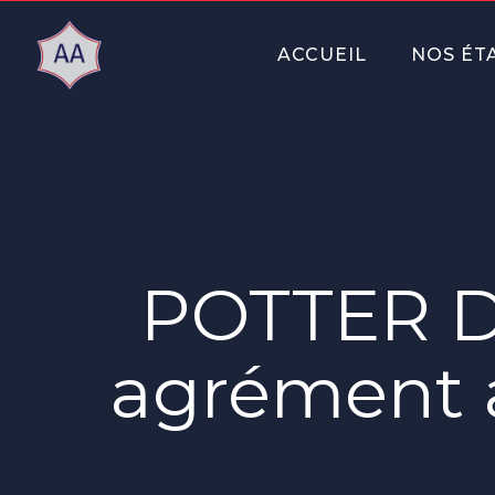
ACCUEIL
NOS ÉT
POTTER D
agrément a