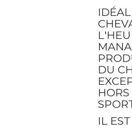
IDÉAL
CHEVA
L'HEU
MANA
PROD
DU CH
EXCE
HORS 
SPORT
IL ES