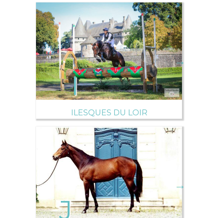
→
ILESQUES DU LOIR
→