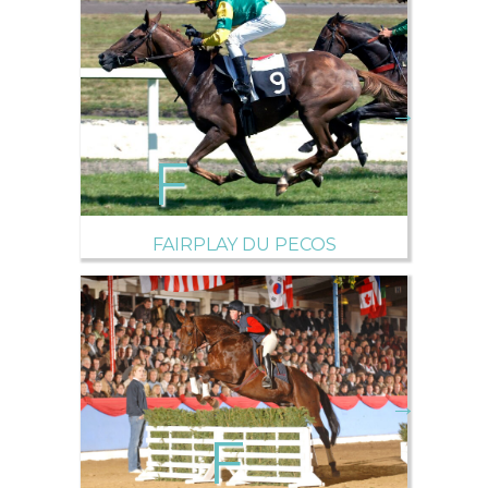
→
FAIRPLAY DU PECOS
→