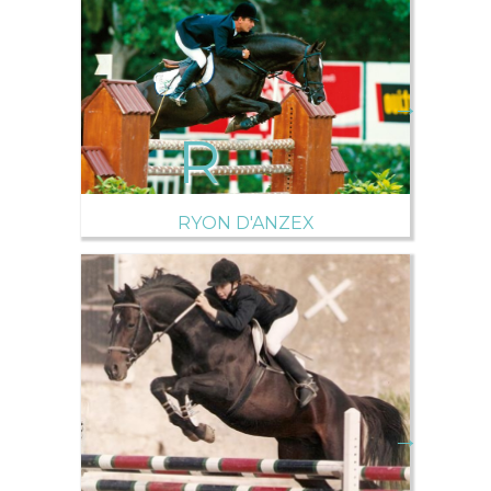
→
RYON D'ANZEX
→