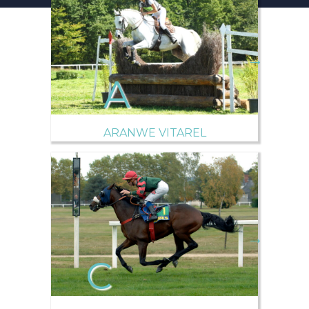
→
ARANWE VITAREL
→