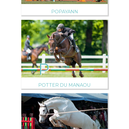
POPAYANN
→
POTTER DU MANAOU
→