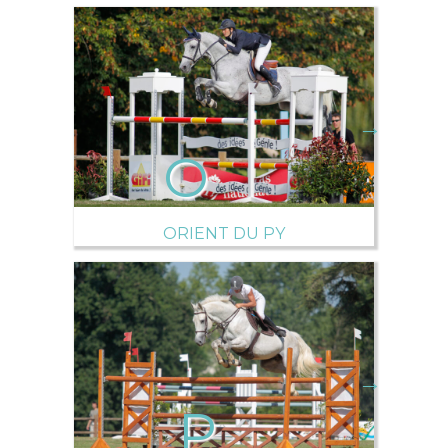
→
ORIENT DU PY
→