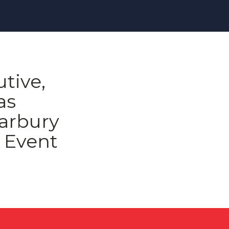
tive,
as
Barbury
s Event