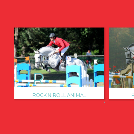
ROCK'N ROLL ANIMAL
→