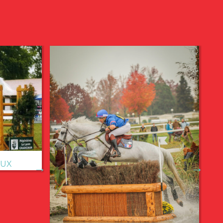
EUX
→
→