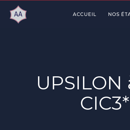
ACCUEIL
NOS ÉT
UPSILON 
CIC3*