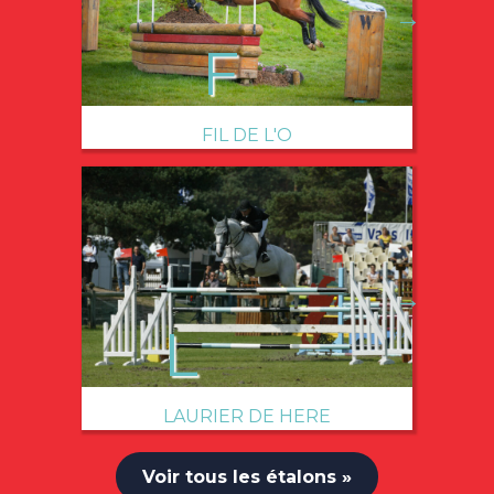
→
FIL DE L'O
→
LAURIER DE HERE
Voir tous les étalons »