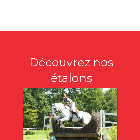
Découvrez nos
étalons
→