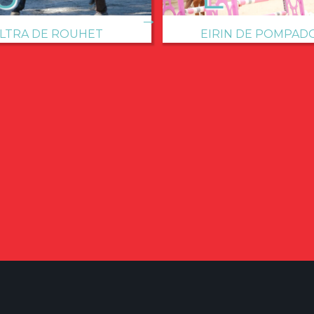
→
LTRA DE ROUHET
EIRIN DE POMPAD