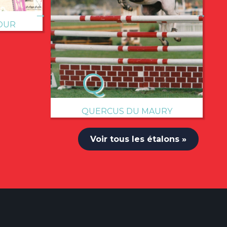
→
→
OUR
QUERCUS DU MAURY
Voir tous les étalons »