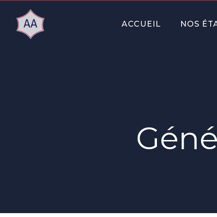
ACCUEIL
NOS ÉT
Génét