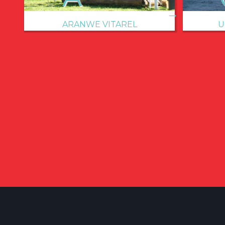
→
U
ARANWE VITAREL