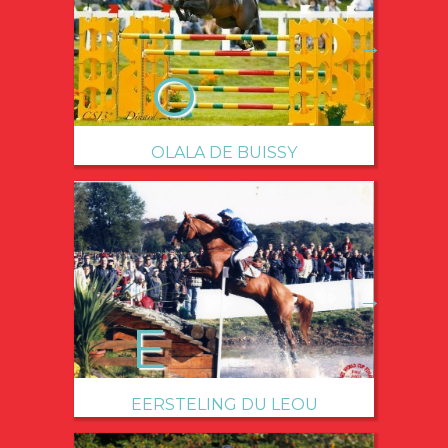
→
OLALA DE BUISSY
→
EERSTELING DU LEOU