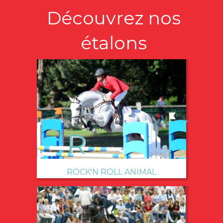
Découvrez nos
étalons
→
ROCK'N ROLL ANIMAL