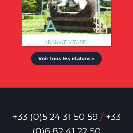
→
ARANWE VITAREL
Voir tous les étalons »
+33 (0)5 24 31 50 59
/
+33
(0)6 82 41 22 50