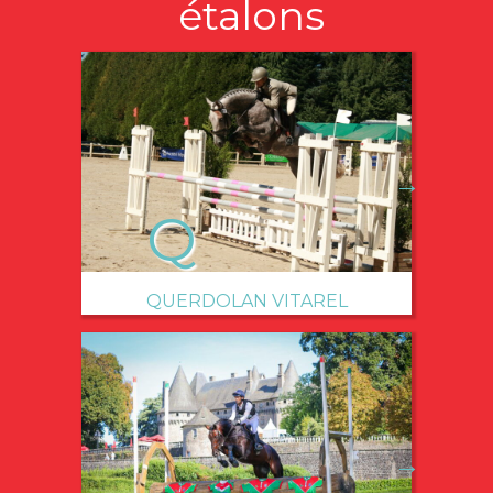
étalons
→
QUERDOLAN VITAREL
→