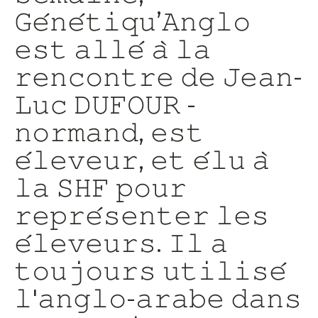
𝙶𝚎́𝚗𝚎́𝚝𝚒𝚚𝚞’𝙰𝚗𝚐𝚕𝚘
𝚎𝚜𝚝 𝚊𝚕𝚕𝚎́ 𝚊̀ 𝚕𝚊
𝚛𝚎𝚗𝚌𝚘𝚗𝚝𝚛𝚎 𝚍𝚎 𝙹𝚎𝚊𝚗-
𝙻𝚞𝚌 𝙳𝚄𝙵𝙾𝚄𝚁 -
𝚗𝚘𝚛𝚖𝚊𝚗𝚍, 𝚎𝚜𝚝
𝚎́𝚕𝚎𝚟𝚎𝚞𝚛, 𝚎𝚝 𝚎́𝚕𝚞 𝚊̀
𝚕𝚊 𝚂𝙷𝙵 𝚙𝚘𝚞𝚛
𝚛𝚎𝚙𝚛𝚎́𝚜𝚎𝚗𝚝𝚎𝚛 𝚕𝚎𝚜
𝚎́𝚕𝚎𝚟𝚎𝚞𝚛𝚜. 𝙸𝚕 𝚊
𝚝𝚘𝚞𝚓𝚘𝚞𝚛𝚜 𝚞𝚝𝚒𝚕𝚒𝚜𝚎́
𝚕'𝚊𝚗𝚐𝚕𝚘-𝚊𝚛𝚊𝚋𝚎 𝚍𝚊𝚗𝚜