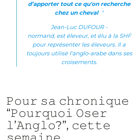
d’apporter tout ce qu'on recherche
chez un cheval
"
Jean-Luc DUFOUR -
normand, est éleveur, et élu à la SHF
pour représenter les éleveurs. Il a
toujours utilisé l'anglo-arabe dans ses
croisements.
𝙿𝚘𝚞𝚛 𝚜𝚊 𝚌𝚑𝚛𝚘𝚗𝚒𝚚𝚞𝚎
“𝙿𝚘𝚞𝚛𝚚𝚞𝚘𝚒 𝙾𝚜𝚎𝚛
𝚕’𝙰𝚗𝚐𝚕𝚘?”, 𝚌𝚎𝚝𝚝𝚎
𝚜𝚎𝚖𝚊𝚒𝚗𝚎,