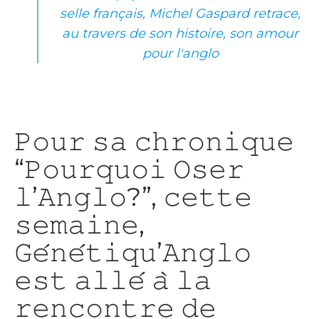
selle français, Michel Gaspard retrace,
au travers de son histoire, son amour
pour l'anglo
𝙿𝚘𝚞𝚛 𝚜𝚊 𝚌𝚑𝚛𝚘𝚗𝚒𝚚𝚞𝚎
“𝙿𝚘𝚞𝚛𝚚𝚞𝚘𝚒 𝙾𝚜𝚎𝚛
𝚕’𝙰𝚗𝚐𝚕𝚘?”, 𝚌𝚎𝚝𝚝𝚎
𝚜𝚎𝚖𝚊𝚒𝚗𝚎,
𝙶𝚎́𝚗𝚎́𝚝𝚒𝚚𝚞’𝙰𝚗𝚐𝚕𝚘
𝚎𝚜𝚝 𝚊𝚕𝚕𝚎́ 𝚊̀ 𝚕𝚊
𝚛𝚎𝚗𝚌𝚘𝚗𝚝𝚛𝚎 𝚍𝚎