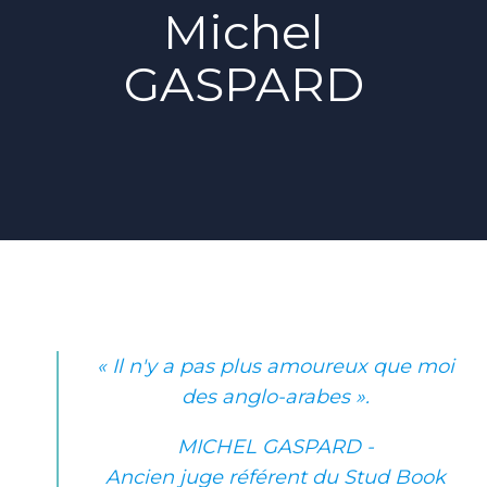
Michel
GASPARD
« Il n'y a pas plus amoureux que moi
des anglo-arabes ».
MICHEL GASPARD -
Ancien juge référent du Stud Book