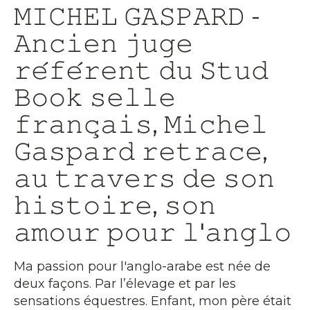
𝙼𝙸𝙲𝙷𝙴𝙻 𝙶𝙰𝚂𝙿𝙰𝚁𝙳 -
𝙰𝚗𝚌𝚒𝚎𝚗 𝚓𝚞𝚐𝚎
𝚛𝚎́𝚏𝚎́𝚛𝚎𝚗𝚝 𝚍𝚞 𝚂𝚝𝚞𝚍
𝙱𝚘𝚘𝚔 𝚜𝚎𝚕𝚕𝚎
𝚏𝚛𝚊𝚗𝚌̧𝚊𝚒𝚜, 𝙼𝚒𝚌𝚑𝚎𝚕
𝙶𝚊𝚜𝚙𝚊𝚛𝚍 𝚛𝚎𝚝𝚛𝚊𝚌𝚎,
𝚊𝚞 𝚝𝚛𝚊𝚟𝚎𝚛𝚜 𝚍𝚎 𝚜𝚘𝚗
𝚑𝚒𝚜𝚝𝚘𝚒𝚛𝚎, 𝚜𝚘𝚗
𝚊𝚖𝚘𝚞𝚛 𝚙𝚘𝚞𝚛 𝚕'𝚊𝚗𝚐𝚕𝚘
Ma passion pour l'anglo-arabe est née de
deux façons. Par l’élevage et par les
sensations équestres. Enfant, mon père était