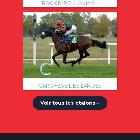
ROCK'N ROLL ANIMAL
→
CARGHESE DES LANDES
Voir tous les étalons »