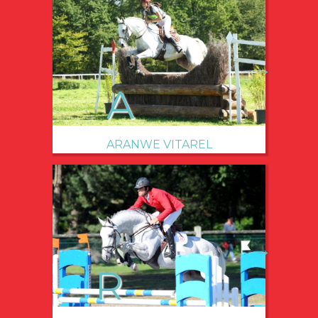
→
ARANWE VITAREL
→