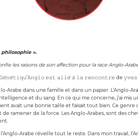
 philosophie ».
ie les raisons de son affection pour la race Anglo-Arabe
𝚎́𝚗𝚎́𝚝𝚒𝚚𝚞’𝙰𝚗𝚐𝚕𝚘 𝚎𝚜𝚝 𝚊𝚕𝚕𝚎́ 𝚊̀ 𝚕𝚊 𝚛𝚎𝚗𝚌𝚘𝚗𝚝𝚛𝚎 de 𝚢𝚟𝚎𝚜
glo-Arabe dans une famille et dans un papier. L’Anglo-Ar
’intelligence et du sang. En ce qui me concerne, j’ai mis
ment avait une bonne taille et faisait tout bien. Ce genr
t de ramener de la force. Les Anglo-Arabes, sont des chev
ent.
de l’Anglo-Arabe réveille tout le reste. Dans mon travail, 