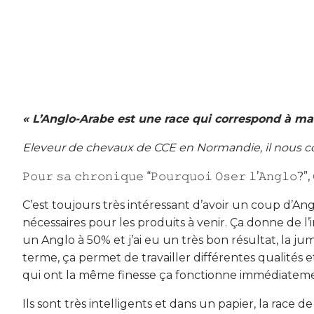
« L’Anglo-Arabe est une race qui correspond à ma
Eleveur de chevaux de CCE en Normandie, il nous conf
𝙿𝚘𝚞𝚛 𝚜𝚊 𝚌𝚑𝚛𝚘𝚗𝚒𝚚𝚞𝚎 “𝙿𝚘𝚞𝚛𝚚𝚞𝚘𝚒 𝙾𝚜𝚎𝚛 𝚕’𝙰𝚗𝚐𝚕𝚘?”, 
C’est toujours très intéressant d’avoir un coup d’An
nécessaires pour les produits à venir. Ça donne de l
un Anglo à 50% et j’ai eu un très bon résultat, la ju
terme, ça permet de travailler différentes qualités e
qui ont la même finesse ça fonctionne immédiatem
Ils sont très intelligents et dans un papier, la race 