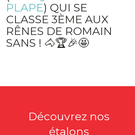
PLAPE
) QUI SE
CLASSE 3ÈME AUX
RÊNES DE ROMAIN
SANS ! 🐴🏆🎉🤩
Découvrez nos
étalons