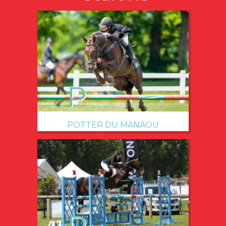
→
POTTER DU MANAOU
→