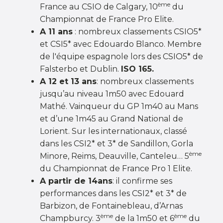
ème
France au CSIO de Calgary, 10
du
Championnat de France Pro Elite.
A 11 ans
: nombreux classements CSIO5*
et CSI5* avec Edouardo Blanco. Membre
de l'équipe espagnole lors des CSIO5* de
Falsterbo et Dublin.
ISO 165.
A 12 et 13 ans
: nombreux classements
jusqu’au niveau 1m50 avec Edouard
Mathé. Vainqueur du GP 1m40 au Mans
et d’une 1m45 au Grand National de
Lorient. Sur les internationaux, classé
dans les CSI2* et 3* de Sandillon, Gorla
ème
Minore, Reims, Deauville, Canteleu… 5
du Championnat de France Pro 1 Elite.
A partir de 14ans
: il confirme ses
performances dans les CSI2* et 3* de
Barbizon, de Fontainebleau, d’Arnas
ème
ème
Champburcy. 3
de la 1m50 et 6
du