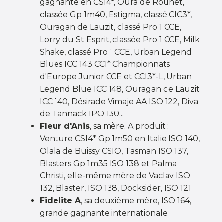
gagnante en CSI4*, Oura de Rouhet,
classée Gp 1m40, Estigma, classé CIC3*,
Ouragan de Lauzit, classé Pro 1 CCE,
Lorry du St Esprit, classée Pro 1 CCE, Milk
Shake, classé Pro 1 CCE, Urban Legend
Blues ICC 143 CCI* Championnats
d'Europe Junior CCE et CCI3*-L, Urban
Legend Blue ICC 148, Ouragan de Lauzit
ICC 140, Désirade Vimaje AA ISO 122, Diva
de Tannack IPO 130...
Fleur d'Anis
, sa mère. A produit :
Venture CSI4* Gp 1m50 en Italie ISO 140,
Olala de Buissy CSIO, Tasman ISO 137,
Blasters Gp 1m35 ISO 138 et Palma
Christi, elle-même mère de Vaclav ISO
132, Blaster, ISO 138, Docksider, ISO 121
Fidelite A
, sa deuxième mère, ISO 164,
grande gagnante internationale