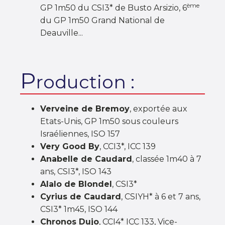
ème
GP 1m50 du CSI3* de Busto Arsizio, 6
du GP 1m50 Grand National de
Deauville...
P
roduction :
Verveine de Bremoy
, exportée aux
Etats-Unis, GP 1m50 sous couleurs
Israéliennes, ISO 157
Very Good By
, CCI3*, ICC 139
Anabelle de Caudard
, classée 1m40 à 7
ans, CSI3*, ISO 143
Alalo de Blondel
, CSI3*
Cyrius de Caudard
, CSIYH* à 6 et 7 ans,
CSI3* 1m45, ISO 144
Chronos Dujo
, CCI4* ICC 133, Vice-