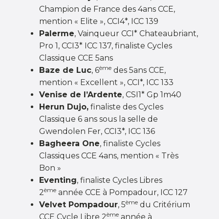
Champion de France des 4ans CCE,
mention « Elite », CCI4*, ICC 139
Palerme
, Vainqueur CCI* Chateaubriant,
Pro 1, CCI3* ICC 137, finaliste Cycles
Classique CCE 5ans
ème
Baze de Luc
, 6
des 5ans CCE,
mention « Excellent », CCI*, ICC 133
Venise de l’Ardente
, CSI1* Gp 1m40
Herun Dujo,
finaliste des Cycles
Classique 6 ans sous la selle de
Gwendolen Fer, CCI3*, ICC 136
Bagheera One
, finaliste Cycles
Classiques CCE 4ans, mention « Très
Bon »
Eventing
, finaliste Cycles Libres
ème
2
année CCE à Pompadour, ICC 127
ème
Velvet Pompadour
, 5
du Critérium
ème
CCE Cycle Libre 2
année à