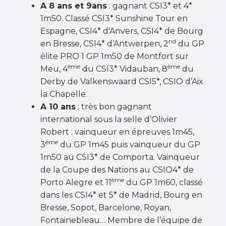
A 8 ans et 9ans
: gagnant CSI3* et 4*
1m50. Classé CSI3* Sunshine Tour en
Espagne, CSI4* d'Anvers, CSI4* de Bourg
nd
en Bresse, CSI4* d’Antwerpen, 2
du GP
élite PRO 1 GP 1m50 de Montfort sur
ème
ème
Meu, 4
du CSI3* Vidauban, 8
du
Derby de Valkenswaard CSI5*, CSIO d’Aix
la Chapelle.
A 10 ans
: très bon gagnant
international sous la selle d’Olivier
Robert : vainqueur en épreuves 1m45,
ème
3
du GP 1m45 puis vainqueur du GP
1m50 au CSI3* de Comporta. Vainqueur
de la Coupe des Nations au CSIO4* de
ème
Porto Alegre et 11
du GP 1m60, classé
dans les CSI4* et 5* de Madrid, Bourg en
Bresse, Sopot, Barcelone, Royan,
Fontainebleau… Membre de l’équipe de