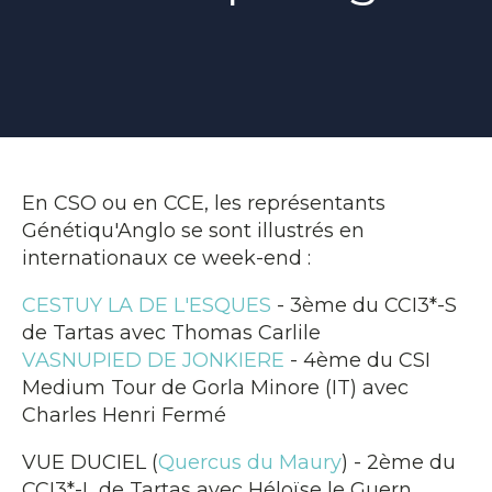
En CSO ou en CCE, les représentants
Génétiqu'Anglo se sont illustrés en
internationaux ce week-end :
CESTUY LA DE L'ESQUES
- 3ème du CCI3*-S
de Tartas avec Thomas Carlile
VASNUPIED DE JONKIERE
- 4ème du CSI
Medium Tour de Gorla Minore (IT) avec
Charles Henri Fermé
VUE DUCIEL (
Quercus du Maury
) - 2ème du
CCI3*-L de Tartas avec Héloïse le Guern