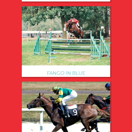
→
FANGO IN BLUE
→