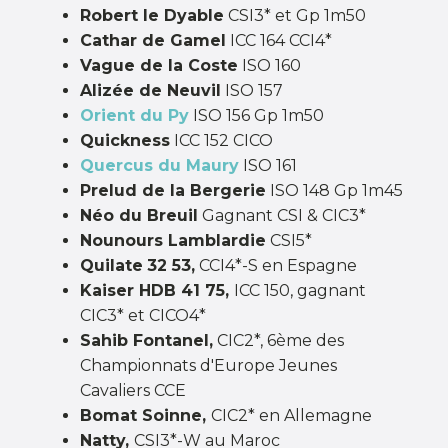
Robert le Dyable
CSI3* et Gp 1m50
Cathar de Gamel
ICC 164 CCI4*
Vague de la Coste
ISO 160
Alizée de Neuvil
ISO 157
Orient du Py
ISO 156 Gp 1m50
Quickness
ICC 152 CICO
Quercus du Maury
ISO 161
Prelud de la Bergerie
ISO 148 Gp 1m45
Néo du Breuil
Gagnant CSI & CIC3*
Nounours Lamblardie
CSI5*
Quilate
32 53,
CCI4*-S en Espagne
Kaiser HDB 41 75,
ICC 150, gagnant
CIC3* et CICO4*
Sahib Fontanel,
CIC2*, 6ème des
Championnats d'Europe Jeunes
Cavaliers CCE
Bomat Soinne,
CIC2* en Allemagne
Natty,
CSI3*-W au Maroc