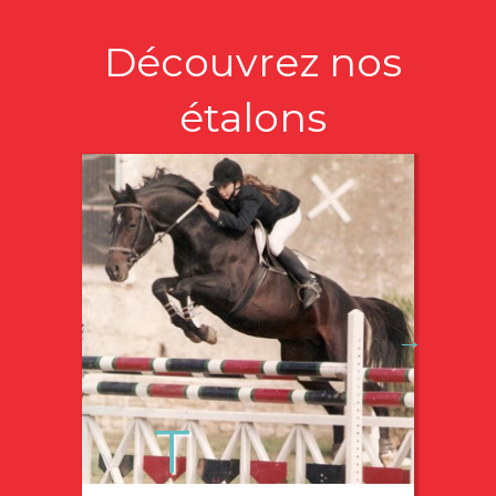
Découvrez nos
étalons
→