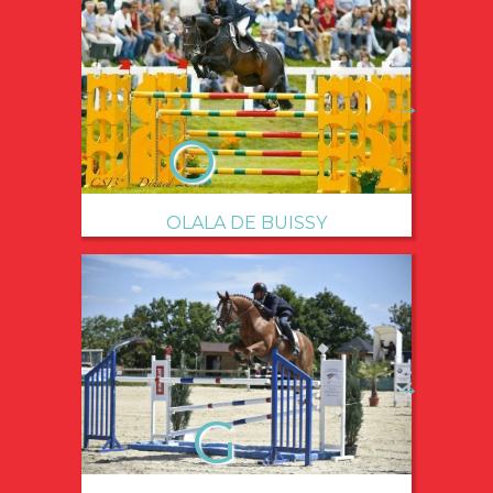
→
OLALA DE BUISSY
→