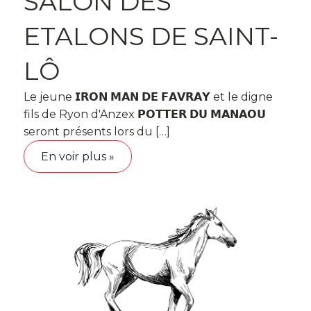
SALON DES
ETALONS DE SAINT-
LÔ
Le jeune 𝗜𝗥𝗢𝗡 𝗠𝗔𝗡 𝗗𝗘 𝗙𝗔𝗩𝗥𝗔𝗬 et le digne
fils de Ryon d'Anzex 𝗣𝗢𝗧𝗧𝗘𝗥 𝗗𝗨 𝗠𝗔𝗡𝗔𝗢𝗨
seront présents lors du […]
En voir plus »