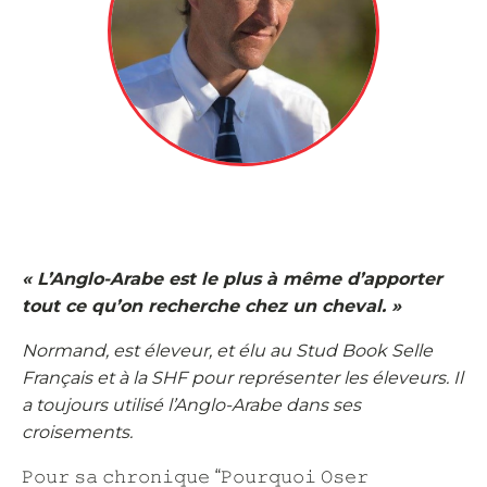
« L’Anglo-Arabe est le plus à même d’apporter
tout ce qu’on recherche chez un cheval. »
Normand, est éleveur, et élu au Stud Book Selle
Français et à la SHF pour représenter les éleveurs. Il
a toujours utilisé l’Anglo-Arabe dans ses
croisements.
𝙿𝚘𝚞𝚛 𝚜𝚊 𝚌𝚑𝚛𝚘𝚗𝚒𝚚𝚞𝚎 “𝙿𝚘𝚞𝚛𝚚𝚞𝚘𝚒 𝙾𝚜𝚎𝚛