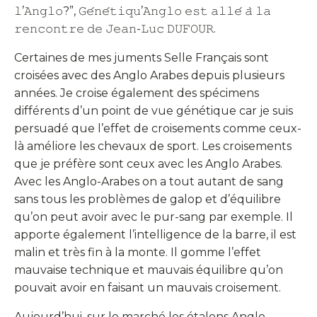
𝚕’𝙰𝚗𝚐𝚕𝚘?”, 𝙶𝚎́𝚗𝚎́𝚝𝚒𝚚𝚞’𝙰𝚗𝚐𝚕𝚘 𝚎𝚜𝚝 𝚊𝚕𝚕𝚎́ 𝚊̀ 𝚕𝚊
𝚛𝚎𝚗𝚌𝚘𝚗𝚝𝚛𝚎 𝚍𝚎 𝙹𝚎𝚊𝚗-𝙻𝚞𝚌 𝙳𝚄𝙵𝙾𝚄𝚁.
Certaines de mes juments Selle Français sont
croisées avec des Anglo Arabes depuis plusieurs
années. Je croise également des spécimens
différents d’un point de vue génétique car je suis
persuadé que l’effet de croisements comme ceux-
là améliore les chevaux de sport. Les croisements
que je préfère sont ceux avec les Anglo Arabes.
Avec les Anglo-Arabes on a tout autant de sang
sans tous les problèmes de galop et d’équilibre
qu’on peut avoir avec le pur-sang par exemple. Il
apporte également l’intelligence de la barre, il est
malin et très fin à la monte. Il gomme l’effet
mauvaise technique et mauvais équilibre qu’on
pouvait avoir en faisant un mauvais croisement.
Aujourd’hui, sur le marché les étalons Anglo-