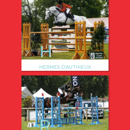
→
HERMES D'AUTHIEUX
→