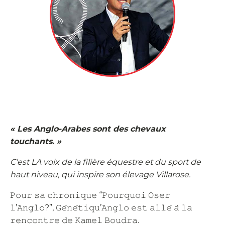
« Les Anglo-Arabes sont des chevaux
touchants. »
C’est LA voix de la filière équestre et du sport de
haut niveau, qui inspire son élevage Villarose.
𝙿𝚘𝚞𝚛 𝚜𝚊 𝚌𝚑𝚛𝚘𝚗𝚒𝚚𝚞𝚎 “𝙿𝚘𝚞𝚛𝚚𝚞𝚘𝚒 𝙾𝚜𝚎𝚛
𝚕’𝙰𝚗𝚐𝚕𝚘?”, 𝙶𝚎́𝚗𝚎́𝚝𝚒𝚚𝚞’𝙰𝚗𝚐𝚕𝚘 𝚎𝚜𝚝 𝚊𝚕𝚕𝚎́ 𝚊̀ 𝚕𝚊
𝚛𝚎𝚗𝚌𝚘𝚗𝚝𝚛𝚎 𝚍𝚎 𝙺𝚊𝚖𝚎𝚕 𝙱𝚘𝚞𝚍𝚛𝚊.