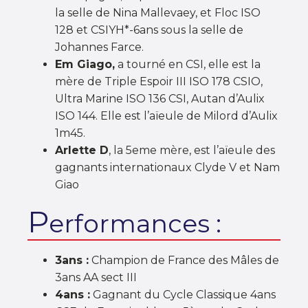
la selle de Nina Mallevaey, et Floc ISO
128 et CSIYH*-6ans sous la selle de
Johannes Farce.
Em Giago,
a tourné en CSI, elle est la
mère de Triple Espoir III ISO 178 CSIO,
Ultra Marine ISO 136 CSI, Autan d’Aulix
ISO 144. Elle est l’aïeule de Milord d’Aulix
1m45.
Arlette D
, la 5eme mère, est l’aïeule des
gagnants internationaux Clyde V et Nam
Giao
P
erformances :
3ans :
Champion de France des Mâles de
3ans AA sect III
4ans :
Gagnant du Cycle Classique 4ans