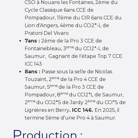
CSO à Nouans les Fontaines, 2ème du
Cycle Classique 6ans CCE de
Pompadour, 11ème du CIR 6ans CCE du
Lion d'Angers, 4ème du CCI2*-L de
Pratoni Del Vivaro
7ans :
2ème de la Pro 3 CCE de
ème
Fontainebleau, 3
du CCI2*-L de
Saumur, Gagnant de l'étape Top 7 CCE.
ICC 143
8ans :
Passe sous la selle de Nicolas
ème
Touzaint, 2
de la Pro 4 CCE de
ème
Saumur, 5
de la Pro 3 CCE de
ème
Pompadour, 8
du CCI2*L de Saumur,
ème
ème
2
du CCI2*S de Jardy 2
du CCI*S de
Lignières en Berry
. ICC 146.
En 2025, il
termine 5ème d’une Pro 4 à Saumur.
P
roduction :