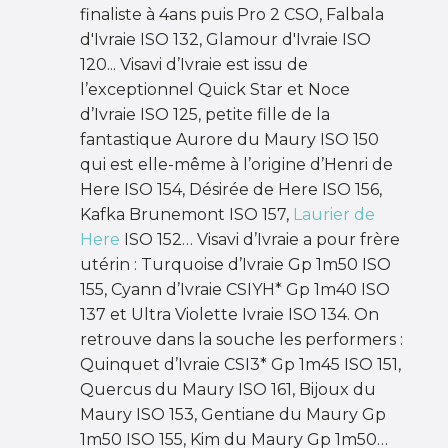
finaliste à 4ans puis Pro 2 CSO, Falbala
d'Ivraie ISO 132, Glamour d'Ivraie ISO
120... Visavi d’Ivraie est issu de
l’exceptionnel Quick Star et Noce
d’Ivraie ISO 125, petite fille de la
fantastique Aurore du Maury ISO 150
qui est elle-même à l’origine d’Henri de
Here ISO 154, Désirée de Here ISO 156,
Kafka Brunemont ISO 157,
Laurier de
Here
ISO 152… Visavi d’Ivraie a pour frère
utérin : Turquoise d’Ivraie Gp 1m50 ISO
155, Cyann d’Ivraie CSIYH* Gp 1m40 ISO
137 et Ultra Violette Ivraie ISO 134. On
retrouve dans la souche les performers :
Quinquet d’Ivraie CSI3* Gp 1m45 ISO 151,
Quercus du Maury ISO 161, Bijoux du
Maury ISO 153, Gentiane du Maury Gp
1m50 ISO 155, Kim du Maury Gp 1m50…