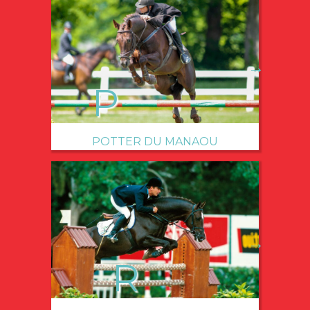
→
POTTER DU MANAOU
→