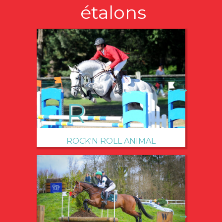
étalons
→
ROCK'N ROLL ANIMAL
→