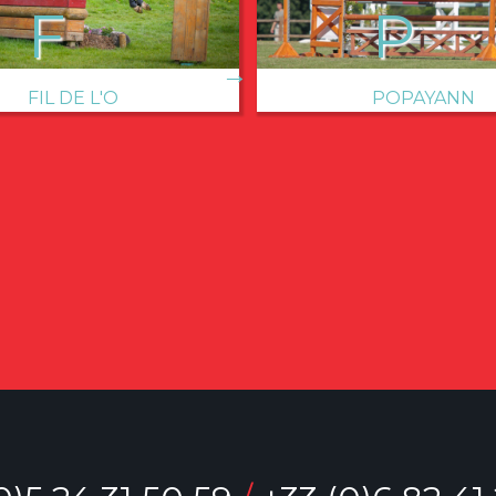
→
FIL DE L'O
POPAYANN