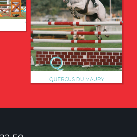
→
→
QUERCUS DU MAURY