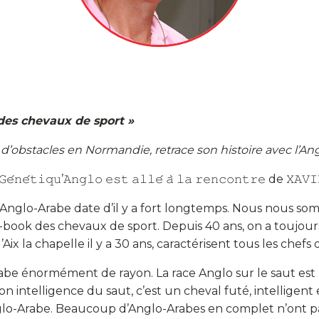
 des chevaux de sport »
’obstacles en Normandie, retrace son histoire avec l’An
𝚎́𝚗𝚎́𝚝𝚒𝚚𝚞’𝙰𝚗𝚐𝚕𝚘 𝚎𝚜𝚝 𝚊𝚕𝚕𝚎́ 𝚊̀ 𝚕𝚊 𝚛𝚎𝚗𝚌𝚘𝚗𝚝𝚛𝚎 de 𝚇𝙰𝚅𝙸
Anglo-Arabe date d’il y a fort longtemps. Nous nous somm
-book des chevaux de sport. Depuis 40 ans, on a toujour
Aix la chapelle il y a 30 ans, caractérisent tous les chefs
abe énormément de rayon. La race Anglo sur le saut est 
on intelligence du saut, c’est un cheval futé, intelligent 
nglo-Arabe. Beaucoup d’Anglo-Arabes en complet n’ont pa