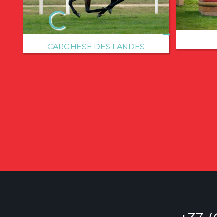
→
CARGHESE DES LANDES