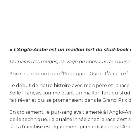
« L’Anglo-Arabe est un maillon fort du stud-book
Du haras des rouges, élevage de chevaux de course d
𝙿𝚘𝚞𝚛 𝚜𝚊 𝚌𝚑𝚛𝚘𝚗𝚒𝚚𝚞𝚎 “𝙿𝚘𝚞𝚛𝚚𝚞𝚘𝚒 𝙾𝚜𝚎𝚛 𝚕’𝙰𝚗𝚐𝚕𝚘?”, 
Le début de notre histoire avec mon père et la race 
Selle Français comme étant un maillon fort du stud
fait rêver et qui se promenaient dans le Grand Prix d’
En croisement, le pur-sang avait amené à l’Anglo-Ar
belle technique. La qualité innée chez la race c’est s
là. La franchise est également primordiale chez l’A